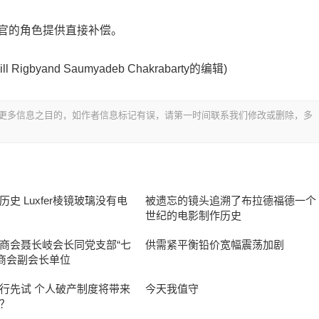
席执行官的角色提供直接补偿。
ill Rigbyand Saumyadeb Chakrabarty的编辑)
更多信息之目的，如作者信息标记有误，请第一时间联系我们修改或删除，多
史 Luxfer棱镜玻璃没有电
被遗忘的镜头追溯了布拉德福德一个
世纪的电影制作历史
商会聂长岐会长同党支部“七
供需紧平衡铅价宽幅震荡加剧
访商会副会长单位
行先试 个人破产制度将带来
今天我值守
？