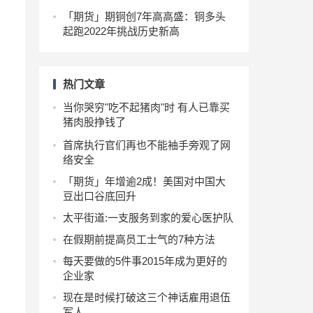
「期货」期铜创7年高高盛：铜多头
起跑2022年挑战历史新高
热门文章
当你哭穷"吃不起猪肉"时 有人已靠买
猪肉股挣钱了
首席执行官们再也不能袖手旁观了网
络安全
「期货」年增逾2成！美国对中国大
豆出口谷底回升
太平街道:一支服务到家的爱心医护队
在假期前提高员工士气的7种方法
每天要做的5件事2015年成为更好的
企业家
现在是时候打破这三个神话雇用退伍
军人