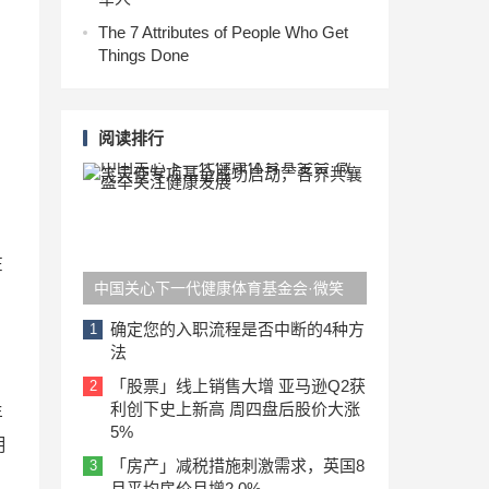
The 7 Attributes of People Who Get
Things Done
阅读排行
在
中国关心下一代健康体育基金会·微笑
天使专项基金成功启动，各界共襄盛举
确定您的入职流程是否中断的4种方
1
法
关注健康发展
「股票」线上销售大增 亚马逊Q2获
2
利创下史上新高 周四盘后股价大涨
年
5%
用
「房产」减税措施刺激需求，英国8
3
月平均房价月增2.0%