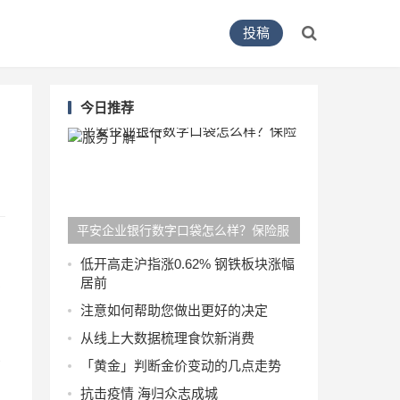
投稿
今日推荐
平安企业银行数字口袋怎么样？保险服
务了解一下
低开高走沪指涨0.62% 钢铁板块涨幅
关
居前
注意如何帮助您做出更好的决定
从线上大数据梳理食饮新消费
益
「黄金」判断金价变动的几点走势
抗击疫情 海归众志成城