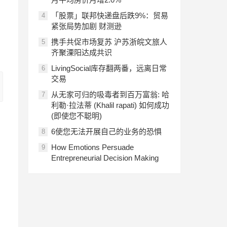
「股票」联邦快递盘后跌9%：贸易
4
紧张局势加剧 财测逊
携手共促市场复苏 沪苏浙皖文旅人
5
齐聚溧阳达成共识
LivingSocial库存翻两番，远离日常
6
交易
从无家可归的吸毒者到百万富翁: 哈
7
利勒·拉法蒂 (Khalil rapati) 如何成功
(即使您不聪明)
6使您无法开展自己的业务的恐惧
8
How Emotions Persuade
9
Entrepreneurial Decision Making