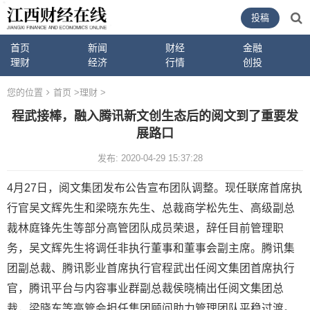
投稿
首页
新闻
财经
金融
理财
经济
行情
创投
您的位置
首页
>
理财
>
程武接棒，融入腾讯新文创生态后的阅文到了重要发
展路口
发布: 2020-04-29 15:37:28
4月27日，阅文集团发布公告宣布团队调整。现任联席首席执
行官吴文辉先生和梁晓东先生、总裁商学松先生、高级副总
裁林庭锋先生等部分高管团队成员荣退，辞任目前管理职
务，吴文辉先生将调任非执行董事和董事会副主席。腾讯集
团副总裁、腾讯影业首席执行官程武出任阅文集团首席执行
官，腾讯平台与内容事业群副总裁侯晓楠出任阅文集团总
裁，梁晓东等高管会担任集团顾问助力管理团队平稳过渡。