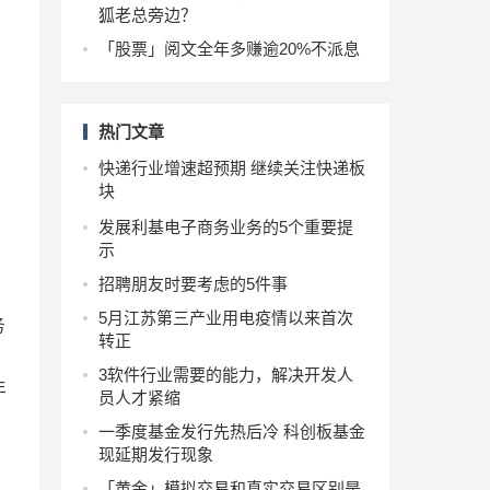
狐老总旁边？
「股票」阅文全年多赚逾20%不派息
热门文章
快递行业增速超预期 继续关注快递板
块
发展利基电子商务业务的5个重要提
示
招聘朋友时要考虑的5件事
5月江苏第三产业用电疫情以来首次
务
转正
3软件行业需要的能力，解决开发人
年
员人才紧缩
一季度基金发行先热后冷 科创板基金
现延期发行现象
「黄金」模拟交易和真实交易区别是