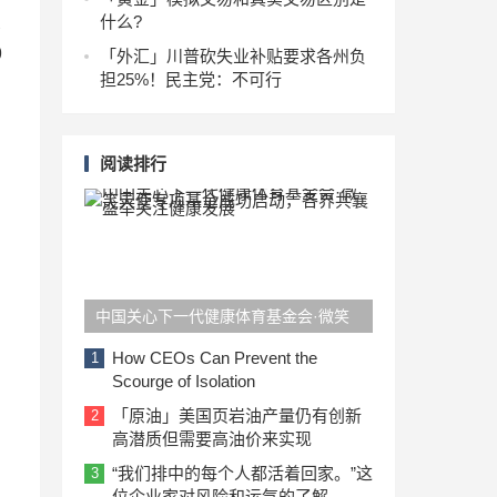
长
什么?
9
「外汇」川普砍失业补贴要求各州负
担25%！民主党：不可行
百
阅读排行
中国关心下一代健康体育基金会·微笑
天使专项基金成功启动，各界共襄盛举
How CEOs Can Prevent the
1
Scourge of Isolation
关注健康发展
「原油」美国页岩油产量仍有创新
2
高潜质但需要高油价来实现
“我们排中的每个人都活着回家。”这
3
位企业家对风险和运气的了解。