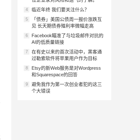
临近年终 我们要关注什么？
4
「债券」美国公债周一报价涨跌互
5
见 长天期债券殖利率微幅走高
Facebook瞄准了与垃圾邮件对抗的
6
AI的低质量链接
在有史以来的首次活动中，黑客通
7
过勒索软件将苹果用户作为目标
Etsy的新Web服务是对Wordpress
8
和Squarespace的回答
避免我作为第一次创业者犯的这三
9
个大错误
3
生