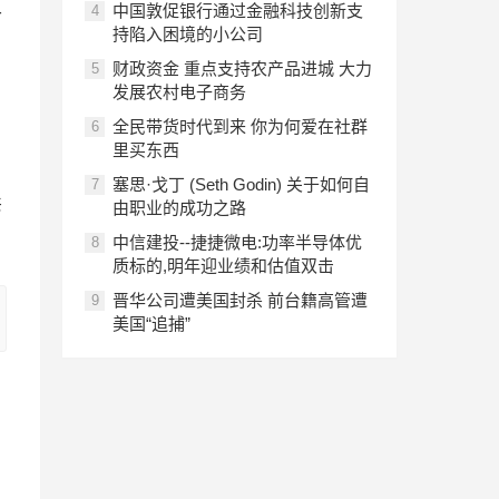
中国敦促银行通过金融科技创新支
4
一
持陷入困境的小公司
财政资金 重点支持农产品进城 大力
5
发展农村电子商务
全民带货时代到来 你为何爱在社群
6
里买东西
塞思·戈丁 (Seth Godin) 关于如何自
7
共
由职业的成功之路
中信建投--捷捷微电:功率半导体优
8
质标的,明年迎业绩和估值双击
晋华公司遭美国封杀 前台籍高管遭
9
美国“追捕”
地