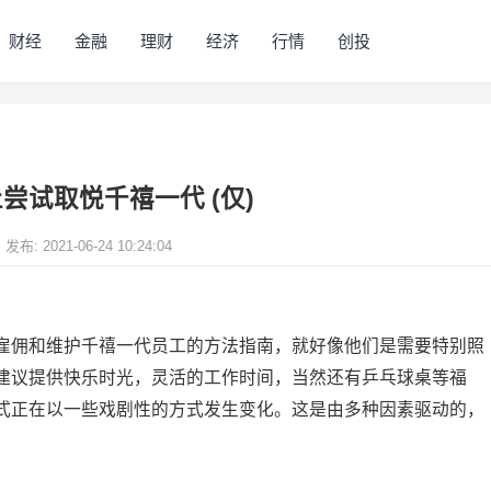
财经
金融
理财
经济
行情
创投
止尝试取悦千禧一代 (仅)
发布: 2021-06-24 10:24:04
雇佣和维护千禧一代员工的方法指南，就好像他们是需要特别照
建议提供快乐时光，灵活的工作时间，当然还有乒乓球桌等福
式正在以一些戏剧性的方式发生变化。这是由多种因素驱动的，