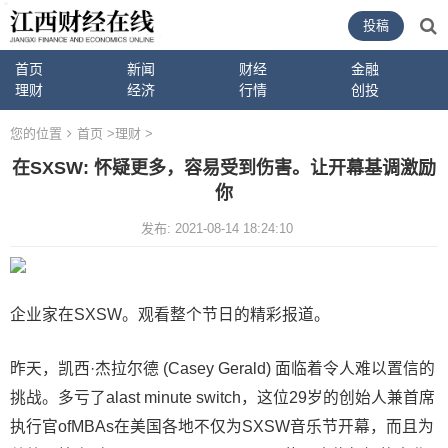
投稿
首页
新闻
财经
金融
理财
经济
行情
创投
您的位置
首页
>
理财
>
在SXSW: 怀疑更多，容易受到伤害。让开幕基调激励
你
发布: 2021-08-14 18:24:10
企业家在SXSW。观看整个节日的精彩报道。
昨天，凯西·杰拉尔德 (Casey Gerald) 面临着令人难以置信的
挑战。多亏了alast minute switch，这位29岁的创始人兼首席
执行官ofMBAs在美国各地不仅为SXSW音乐节开幕，而且为