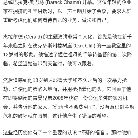
总统巴拉克·奥巴马 (Barack Obama) 开幕。这位年轻的企业
家在拥挤的礼堂讲话时，以一声巨响开始了会议，要求人群
重新考虑他们如何看待自己的业务，做法和自己。
杰拉尔德 (Gerald) 的主题演讲非常个人化，首先是他在新千
年来临之际在德克萨斯州橡树崖 (Oak Cliff) 的一座教堂里的
12岁时的形象。他描述了握住祖母的手等待基督的第二次降
临，希望当她被带到天堂时，他可以跟着。
然后追踪到他18岁到达耶鲁大学和不久之后的一次暴力抢
劫，迫使他的脸陷入地面，并用枪指着他的头。它回顾了他
在即将倒闭的雷曼兄弟2008年获得一份命运多舛的实习机
会，并告诉他的家人，“你再也不会贫穷了”，没有意识到金融
危机的破坏就在眼前，这让他产生了错误的希望。
这些经历使他有了一个重要的认识-“怀疑的福音”。那时他知