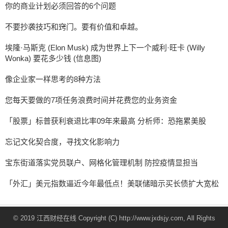
你的商业计划必须回答的6个问题
不要抄袭技巧和窍门。要有价值和卓越。
埃隆·马斯克 (Elon Musk) 成为世界上下一个威利·旺卡 (Willy
Wonka) 要花多少钱 (信息图)
像企业家一样思考的8种方法
您每天要做的7项任务浪费时间并花费您的业务资金
「股票」标普获利衰退比率09年来最高 分析师：恐拖累美股
忘记文化契合度，寻找文化影响力
宝东街道落实党员联户、网格化管理机制 防控疫情显担当
「外汇」美元指数逼近今年最低点！美联储暗示买长债扩大宽松
© 2019 江西财经在线 Copyright (C) http://www.jxdsjy.com, All Rights