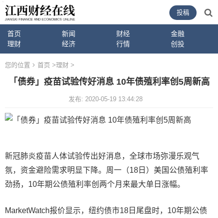
投稿
首页
新闻
财经
金融
理财
经济
行情
创投
您的位置
首页
>
理财
>
「债券」疫苗试验传好消息 10年债殖利率创5周新高
发布: 2020-05-19 13:44:28
新冠肺炎疫苗人体试验传出好消息，全球市场弥漫乐观气
氛，资金避险需求明显下降。周一（18日）美国公债殖利率
劲扬，10年期公债殖利率创两个月来最大单日涨幅。
MarketWatch报价显示，纽约债市18日尾盘时，10年期公债