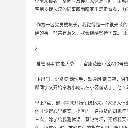
个前来报名，空闲时放弃在家休息时间，主动担起
空到支援武汉的同事臧雨晴家里走走看看，力所
“作为一名党员楼栋长，我觉得是一件很光荣
碎的事，非常有意义，我会继续坚持下去。”
2
“爱管闲事”的老大爷——富康花园小区A10号楼
“少出门，少聚集;勤洗手，勤通风;戴口罩，
邸同宇又开始拿着小喇叭在小区喊话了。他今年
早上7点，邸同宇就开始忙绿起来。“家里人体温都
他才觉得心里踏实。小区内一名拉货的司机年前
三次，除了给我测体温、登记情况，还帮我买
任心还这么强”，被他包保的货车司机心服口服