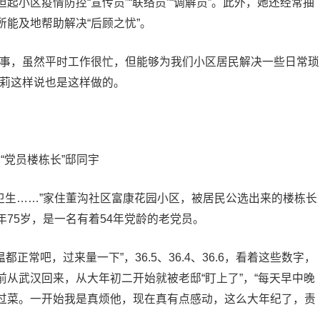
小区疫情防控“宣传员”“联络员”“调解员”。此外，她还经常抽
能及地帮助解决“后顾之忧”。
的事，虽然平时工作很忙，但能够为我们小区居民解决一些日常琐
王莉这样说也是这样做的。
“党员楼栋长”邸同宇
讲卫生……”家住董沟社区富康花园小区，被居民公选出来的楼栋长
75岁，是一名有着54年党龄的老党员。
正常吧，过来量一下”，36.5、36.4、36.6，看着这些数字，
从武汉回来，从大年初二开始就被老邸“盯上了”，“每天早中晚
过菜。一开始我是真烦他，现在真有点感动，这么大年纪了，责
。