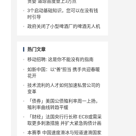
贪婪 道琼首度登上3万点
3个启动基础知识，您可以在没有钱
时引导
政府关闭了小型啤酒厂的啤酒无人机
热门文章
移动招聘: 这是你不能没有的指南
如新中国：以“善”担当 携手共迎春暖
花开
技术流利的人才如何加速私营公司的
变革
「债券」美国公债殖利率周一上扬，
殖利率曲线转趋平缓
「财经」法国央行行长称 ECB或需采
取更多刺激措施 并扩大紧急购债计画
本赛季 中国速度滑冰与短道速滑国家