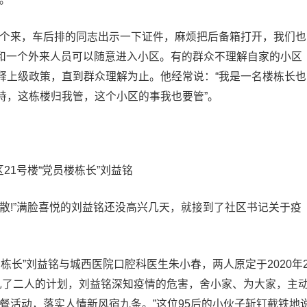
一个来，车后排的同志出示一下证件，麻烦把后备箱打开，我们也
辆和一个外来人员可以随意进入小区。有的群众不理解自家的小区
释上级政策，直到群众理解为止。他经常说：“我是一名楼栋长也
持，这栋楼归我管，这个小区的事我也要管”。
21号楼“党员楼栋长”刘益铭
散!”满脸喜悦的刘益铭还没高兴几天，就接到了社区书记关于疫
栋长”刘益铭与城西医院口腔科医生朱小春，两人原定于2020年
乱了二人的计划，刘益铭深知疫情的危害，舍小家、为大家，主
餐活动，落实人情新风宿九条。”这位95后的小伙子斩钉截铁地