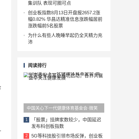
集训队 表现可圈可点
创业板指数8月13日开盘报2657.2涨
幅0.82% 华昌达精准信息涨跌幅居前
涨跌幅前5名股票
为什么有些人晚睡早起仍全天精力充
沛
阅读排行
合
中国关心下一代健康体育基金会·微笑
天使专项基金成功启动，各界共襄盛举
「股票」挂牌家数较少，中国延迟
1
发布科创板指数
关注健康发展
一
5G等科技股引领市场反弹，创业板
2