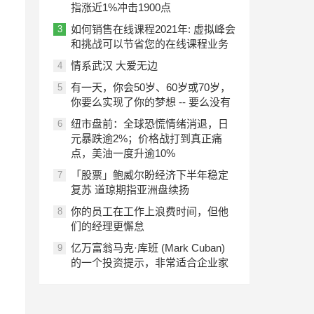
指涨近1%冲击1900点
如何销售在线课程2021年: 虚拟峰会
3
和挑战可以节省您的在线课程业务
情系武汉 大爱无边
4
有一天，你会50岁、60岁或70岁，
5
你要么实现了你的梦想 -- 要么没有
纽市盘前：全球恐慌情绪消退，日
6
元暴跌逾2%；价格战打到真正痛
点，美油一度升逾10%
「股票」鲍威尔盼经济下半年稳定
7
复苏 道琼期指亚洲盘续扬
你的员工在工作上浪费时间，但他
8
们的经理更懈怠
亿万富翁马克·库班 (Mark Cuban)
9
的一个投资提示，非常适合企业家