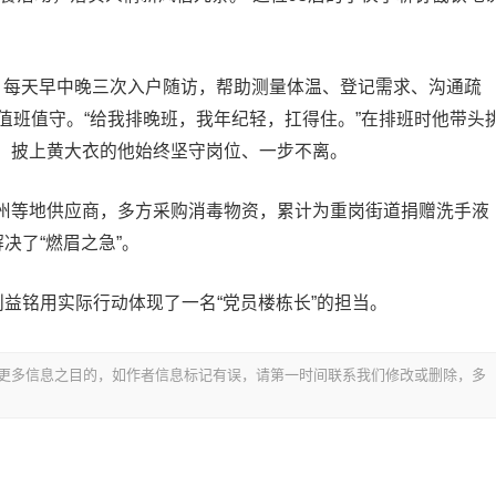
，每天早中晚三次入户随访，帮助测量体温、登记需求、沟通疏
值班值守。“给我排晚班，我年纪轻，扛得住。”在排班时他带头
，披上黄大衣的他始终坚守岗位、一步不离。
州等地供应商，多方采购消毒物资，累计为重岗街道捐赠洗手液
解决了“燃眉之急”。
刘益铭用实际行动体现了一名“党员楼栋长”的担当。
更多信息之目的，如作者信息标记有误，请第一时间联系我们修改或删除，多