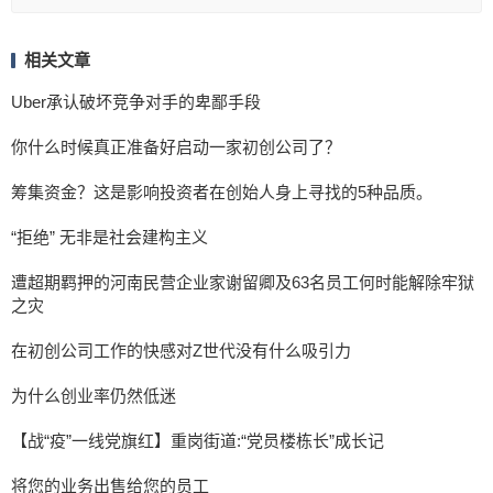
相关文章
Uber承认破坏竞争对手的卑鄙手段
你什么时候真正准备好启动一家初创公司了？
筹集资金？这是影响投资者在创始人身上寻找的5种品质。
“拒绝” 无非是社会建构主义
遭超期羁押的河南民营企业家谢留卿及63名员工何时能解除牢狱
之灾
在初创公司工作的快感对Z世代没有什么吸引力
为什么创业率仍然低迷
【战“疫”一线党旗红】重岗街道:“党员楼栋长”成长记
将您的业务出售给您的员工