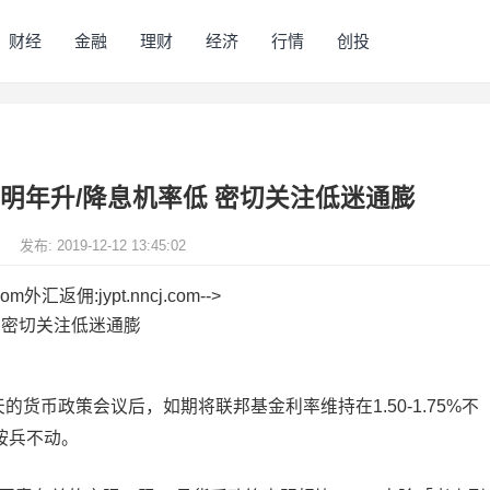
财经
金融
理财
经济
行情
创投
示明年升/降息机率低 密切关注低迷通膨
络
发布: 2019-12-12 13:45:02
m外汇返佣:jypt.nncj.com-->
天的货币政策会议后，如期将联邦基金利率维持在1.50-1.75%不
将按兵不动。