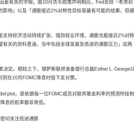
定因素有关的字眼。跟10月货币政策声明相比，Fed去除「考虑到
的影响」以及「通膨接近2%对称性目标是最有可能的结果、但
能支持经济活动持续扩张、强劲就业环境，通膨也能接近2%对
望有关的资料意涵，当中包括全球发展及低迷的通膨压力」这两
定。相较之下，堪萨斯联邦准备银行总裁Esther L. George
n先前则在10月FOMC降息时投下反对票。
ot plot，是依据每一位FOMC成员对联邦基金利率的预测所绘
升息、降息的机率都非常低。