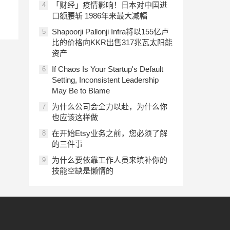
「财经」疫情影响！日本对中国进
4
口额腰斩 1986年来最大减幅
Shapoorji Pallonji Infra将以155亿卢
5
比的价格向KKR出售317兆瓦太阳能
资产
If Chaos Is Your Startup's Default
6
Setting, Inconsistent Leadership
May Be to Blame
为什么公司会全力以赴，为什么你
7
也应该这样做
在开始Etsy业务之前，您必须了解
8
的三件事
为什么要依靠工作人员来填补你的
9
技能空缺是懒惰的