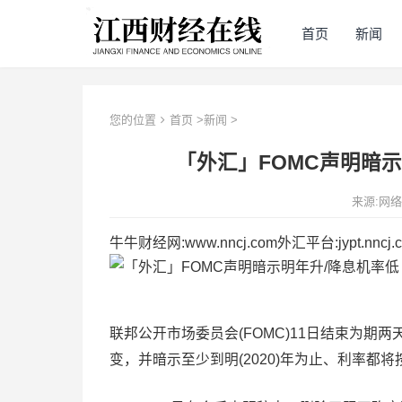
首页
新闻
您的位置
首页
>
新闻
>
「外汇」FOMC声明暗
来源:网
牛牛财经网:www.nncj.com外汇平台:jypt.nncj.co
联邦公开市场委员会(FOMC)11日结束为期两
变，并暗示至少到明(2020)年为止、利率都