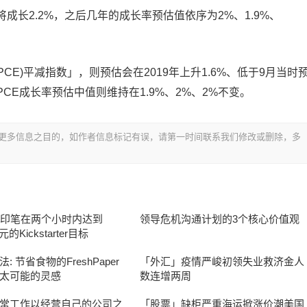
)将成长2.2%，之后几年的成长率预估值依序为2%、1.9%、
CE)平减指数」，则预估会在2019年上升1.6%、低于9月当时
核心PCE成长率预估中值则维持在1.9%、2%、2%不变。
更多信息之目的，如作者信息标记有误，请第一时间联系我们修改或删除，多
打印笔在两个小时内达到
领导危机沟通计划的3个核心价值观
元的Kickstarter目标
: 节省食物的FreshPaper
「外汇」疫情严峻初领失业救济金人
太可能的灵感
数连增两周
常工作以经营自己的公司之
「股票」缺柜严重海运掀涨价潮美国