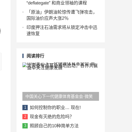
“deflategate” 和商业领袖的课程
「原油」伊朗油轮惊传遭飞弹攻击，
国际油价应声大涨2％
印度押注石油需求将从锁定冲击中迅
预
速恢复
阅读排行
中国关心下一代健康体育基金会·微笑
天使专项基金成功启动，各界共襄盛举
如何控制你的职业… 现在!
1
关注健康发展
现金有灭绝的危险吗？
2
照顾自己的10种简单方法
3