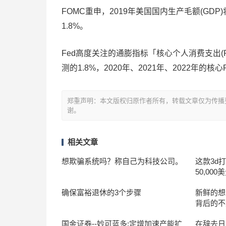
FOMC重申，2019年美国国内生产毛额(GDP
1.8%。
Fed高度关注的通膨指标「核心个人消费支出(P
测的1.8%，2020年、2021年、2022年的
郑重声明：本文版权归原作者所有，转载文章仅为传播
谢。
相关文章
想欺骗系统吗？称自己为科技公司。
这款3d
50,000美
确保富裕退休的3个步骤
新鲜的想法
背后的不
国金证券--妙可蓝多:定增加速产能扩
在辞去日