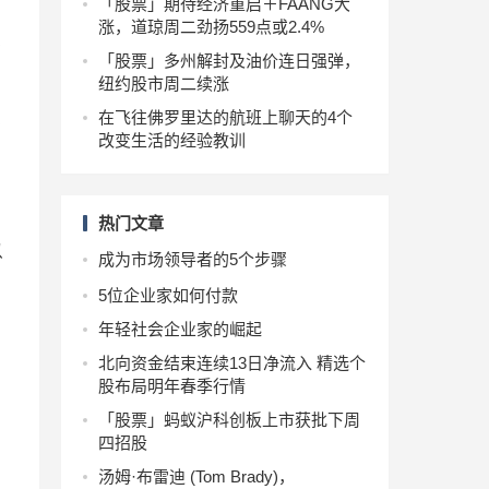
「股票」期待经济重启＋FAANG大
涨，道琼周二劲扬559点或2.4%
展
「股票」多州解封及油价连日强弹，
纽约股市周二续涨
在飞往佛罗里达的航班上聊天的4个
称
改变生活的经验教训
热门文章
以
成为市场领导者的5个步骤
5位企业家如何付款
年轻社会企业家的崛起
制
北向资金结束连续13日净流入 精选个
股布局明年春季行情
「股票」蚂蚁沪科创板上市获批下周
四招股
汤姆·布雷迪 (Tom Brady)，