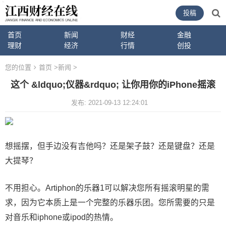
投稿
首页
新闻
财经
金融
理财
经济
行情
创投
您的位置
首页
>
新闻
>
这个 &ldquo;仪器&rdquo; 让你用你的iPhone摇滚
发布: 2021-09-13 12:24:01
想摇摆，但手边没有吉他吗？还是架子鼓？还是键盘？还是
大提琴？
不用担心。Artiphon的乐器1可以解决您所有摇滚明星的需
求，因为它本质上是一个完整的乐器乐团。您所需要的只是
对音乐和iphone或ipod的热情。