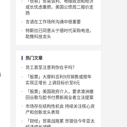
「债券」贸易谈判、地缘政治和经济
成长忧虑重燃，美国公债周二报价走
扬
言语在工作场所沟通中很重要
特斯拉已同意从宁德时代采购电池，
助推科技龙头
第
热门文章
员工甚至注意到你在乎吗？
畅
「股票」大摩料吉利9月销售或按年
实现正增长 上调目标价至8元
「股票」美国政府介入，要求澳洲撤
回谷歌与脸书付费新闻业者立法提案
市场存在结构性机会 持续关注核心资
产和创新龙头表现
「财经」贸易战拖累 世银估今年亚太
经济成长减缓