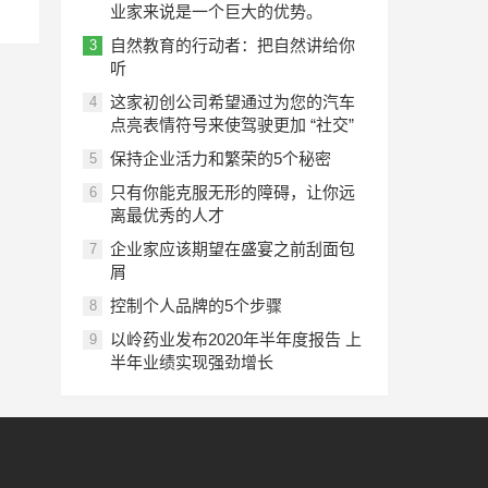
业家来说是一个巨大的优势。
自然教育的行动者：把自然讲给你
3
听
这家初创公司希望通过为您的汽车
4
点亮表情符号来使驾驶更加 “社交”
保持企业活力和繁荣的5个秘密
5
只有你能克服无形的障碍，让你远
6
离最优秀的人才
企业家应该期望在盛宴之前刮面包
7
屑
控制个人品牌的5个步骤
8
以岭药业发布2020年半年度报告 上
9
半年业绩实现强劲增长