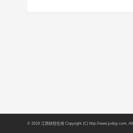
© 2019 江西财经在线 Copyright (C) http://www.jxdsjy.com, All