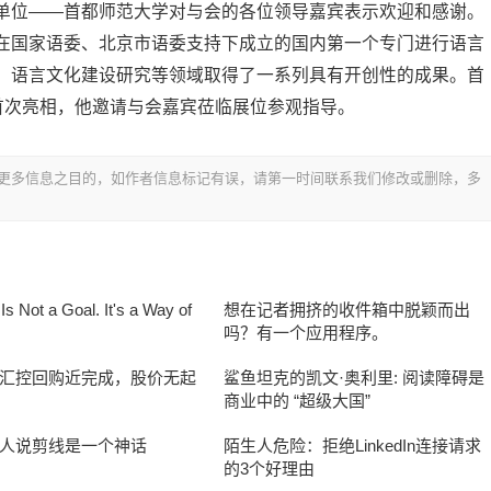
单位——首都师范大学对与会的各位领导嘉宾表示欢迎和感谢。
在国家语委、北京市语委支持下成立的国内第一个专门进行语言
、语言文化建设研究等领域取得了一系列具有开创性的成果。首
首次亮相，他邀请与会嘉宾莅临展位参观指导。
更多信息之目的，如作者信息标记有误，请第一时间联系我们修改或删除，多
s Not a Goal. It's a Way of
想在记者拥挤的收件箱中脱颖而出
吗？有一个应用程序。
汇控回购近完成，股价无起
鲨鱼坦克的凯文·奥利里: 阅读障碍是
商业中的 “超级大国”
人说剪线是一个神话
陌生人危险：拒绝LinkedIn连接请求
的3个好理由