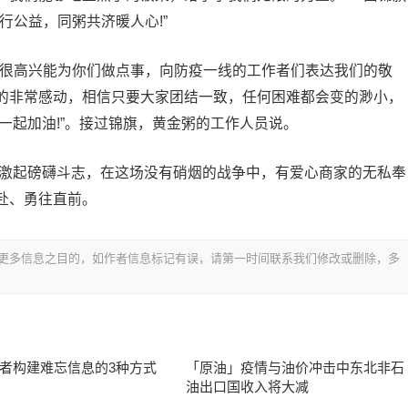
行公益，同粥共济暖人心!”
粥很高兴能为你们做点事，向防疫一线的工作者们表达我们的敬
的非常感动，相信只要大家团结一致，任何困难都会变的渺小，
们一起加油!”。接过锦旗，黄金粥的工作人员说。
能激起磅礴斗志，在这场没有硝烟的战争中，有爱心商家的无私奉
赴、勇往直前。
更多信息之目的，如作者信息标记有误，请第一时间联系我们修改或删除，多
者构建难忘信息的3种方式
「原油」疫情与油价冲击中东北非石
油出口国收入将大减