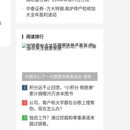
中泰证券--方大特钢:高炉停产检修加
大全年盈利波动
5
阅读排行
中国关心下一代健康体育基金会·微笑
天使专项基金成功启动，各界共襄盛举
积分远不止回馈，“小积分 微慈善”
1
累计捐赠25万余本图书
关注健康发展
公司、客户和大学都在谷歌上搜索
2
你。现在怎么办？
独自工作？通过挖掘和尊重渠道来
3
跳过销售。