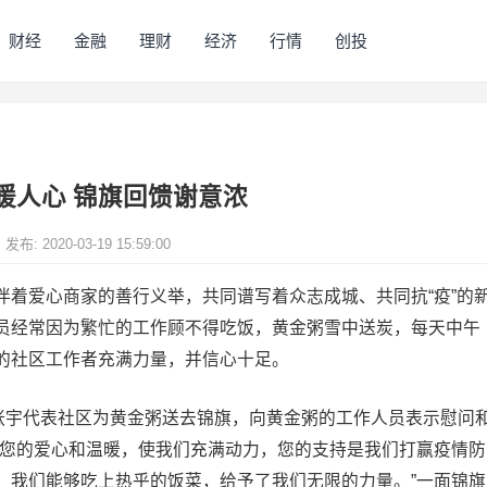
财经
金融
理财
经济
行情
创投
暖人心 锦旗回馈谢意浓
发布: 2020-03-19 15:59:00
伴着爱心商家的善行义举，共同谱写着众志成城、共同抗“疫”的
员经常因为繁忙的工作顾不得吃饭，黄金粥雪中送炭，每天中午
的社区工作者充满力量，并信心十足。
记张宇代表社区为黄金粥送去锦旗，向黄金粥的工作人员表示慰问
，您的爱心和温暖，使我们充满动力，您的支持是我们打赢疫情防
，我们能够吃上热乎的饭菜，给予了我们无限的力量。”一面锦旗