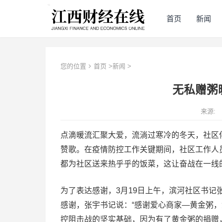
首页
新闻
您的位置
首页
>
新闻
>
无私赠粥
来源:
点滴暖流汇聚大爱，流淌过寒冷的冬天，社区
赞歌。在疫情防控工作关键期间，社区工作人
都为社区送来热乎乎的饭菜，这让奋战在一线
为了表达感谢，3月19日上午，滨河社区书
感谢，张宇书记说：“感谢爱心商家—黄金粥
控阻击战的坚实基础，因为有了黄金粥的捐赠