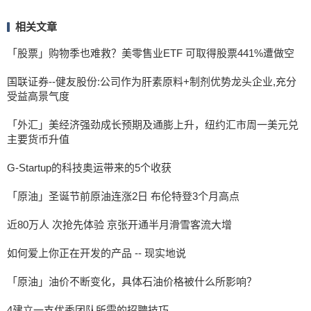
相关文章
「股票」购物季也难救？美零售业ETF 可取得股票441%遭做空
国联证券--健友股份:公司作为肝素原料+制剂优势龙头企业,充分
受益高景气度
「外汇」美经济强劲成长预期及通膨上升，纽约汇市周一美元兑
主要货币升值
G-Startup的科技奥运带来的5个收获
「原油」圣诞节前原油连涨2日 布伦特登3个月高点
近80万人 次抢先体验 京张开通半月滑雪客流大增
如何爱上你正在开发的产品 -- 现实地说
「原油」油价不断变化，具体石油价格被什么所影响？
4建立一支优秀团队所需的招聘技巧