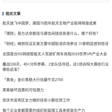
相关文章
航天放飞中国梦，建国70周年航天生物产业取得辉煌成果
「理财」易方达余额佳与建信闲钱佳各是什么，哪个好些？
「财经」梅努钦证实美方要中国取消农场参访 川普明显感到惊讶
全国首台5G网络智能无人驾驶矿用车亮相2019世界VR产业大会
鏖战106天，40+分所参赛，2支队伍夺冠，这1场诉辩大赛给行业
哪些启发？
「黄金」金价靠稳大行估最牛见2700
黑客破坏选票的可怕潜力
安庆市宜秀区全力做好扶贫小额信贷工作
每个企业家都需要的组织和管理工具来提高生产力