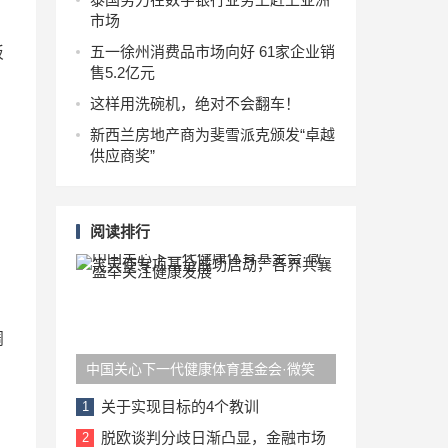
市场
五一徐州消费品市场向好 61家企业销
板
售5.2亿元
这样用洗碗机，绝对不会翻车！
新西兰房地产商为斐雪派克颁发“卓越
供应商奖”
阅读排行
调
中国关心下一代健康体育基金会·微笑
天使专项基金成功启动，各界共襄盛举
关于实现目标的4个教训
1
关注健康发展
脱欧谈判分歧日渐凸显，金融市场
2