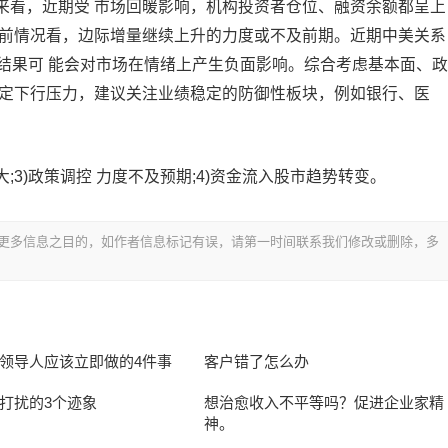
来看，近期受 市场回暖影响，机构投资者仓位、融资余额都呈上
目前情况看，边际增量继续上升的力度或不及前期。近期中美关系
结果可 能会对市场在情绪上产生负面影响。综合考虑基本面、政
一定下行压力，建议关注业绩稳定的防御性板块，例如银行、医
大;3)政策调控 力度不及预期;4)资金流入股市趋势转变。
更多信息之目的，如作者信息标记有误，请第一时间联系我们修改或删除，多
领导人应该立即做的4件事
客户错了怎么办
打扰的3个迹象
想治愈收入不平等吗？促进企业家精
神。