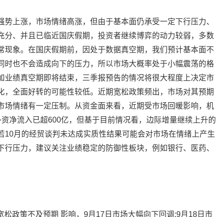
强势上涨，市场情绪高涨，但由于基本面仍承受一定下行压力、
充分、并且已临近国庆假期，投资者继续博弈的动力较弱，多数
常现象。在国庆假期前，因处于数据真空期，我们预计基本面不
同时也不会造成向下的压力，所以市场大概率处于小幅震荡的格
加业绩真空期即将结束，三季报预告的情况将很大程度上决定市
化，全面好转的可能性较低。近期宽松政策频出，市场对其预期
市场情绪有一定压制。从资金面来看，近期受市场回暖影响，机
资净流入已超600亿，但基于目前情况看，边际增量继续上升的
若10月的经贸谈判未达成实质性结果可能会对市场在情绪上产生
下行压力，建议关注业绩稳定的防御性板块，例如银行、医药、
松政策不及预期 影响，9月17日市场大幅向下回调;9月18日市