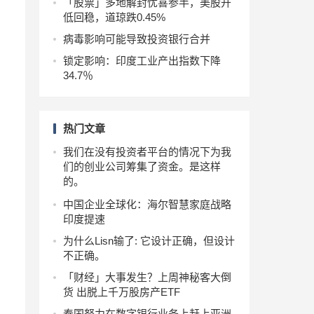
「股票」多地解封忧喜参半，美股开
低回稳，道琼跌0.45%
病毒影响可能导致投资银行合并
锁定影响：印度工业产出指数下降
34.7％
热门文章
我们在没有投资者平台的情况下为我
们的创业公司筹集了资金。是这样
的。
中国企业全球化：海尔智慧家庭战略
印度提速
为什么Lisn输了: 它设计正确，但设计
不正确。
「财经」大事发生？上周神秘客大倒
货 出脱上千万股房产ETF
泰国努力在数字银行业务上赶上亚洲