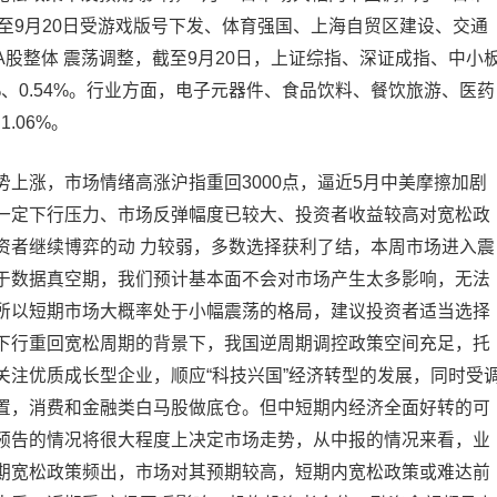
日至9月20日受游戏版号下发、体育强国、上海自贸区建设、交通
股整体 震荡调整，截至9月20日，上证综指、深证成指、中小
03%、0.54%。行业方面，电子元器件、食品饮料、餐饮旅游、医药
1.06%。
上涨，市场情绪高涨沪指重回3000点，逼近5月中美摩擦加剧
一定下行压力、市场反弹幅度已较大、投资者收益较高对宽松政
资者继续博弈的动 力较弱，多数选择获利了结，本周市场进入震
于数据真空期，我们预计基本面不会对市场产生太多影响，无法
所以短期市场大概率处于小幅震荡的格局，建议投资者适当选择
下行重回宽松周期的背景下，我国逆周期调控政策空间充足，托
关注优质成长型企业，顺应“科技兴国”经济转型的发展，同时受
置，消费和金融类白马股做底仓。但中短期内经济全面好转的可
预告的情况将很大程度上决定市场走势，从中报的情况来看，业
期宽松政策频出，市场对其预期较高，短期内宽松政策或难达前