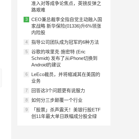
准入对等成争论焦点，英镑反弹之
路艰难
CEO兼总裁李全指自觉主动融入国
3
家战略 新华保险(01336)升6%领涨
内险股
指导公司团队成为冠军的6种方法
4
谷歌的埃里克·施密特 (Eric
5
Schmidt) 发布了从iPhone切换到
Android的建议
LeEco裁员，并将缩减其在美国的
6
业务
回答这3个问题更有说服力
7
如何分三步颠覆一个行业
8
「股票」杀声震天！美银行股ETF
9
创11年最大单日跌幅成分股全绿