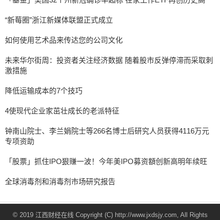
“新莓圈”浙江新媒体联盟正式成立
如何使用艺术品来传达您的公司文化
未来华尔街周：投资者关注经济数据 随着股市反弹停滞而采取刺
激措施
降低运输成本的7个技巧
4使现代企业家茁壮成长的老派特征
钟南山院士、李兰娟院士等266名博士后研究人员获得4116万元
专项资助
「股票」抓住IPO狠赚一波！今年美IPO募资額创新高明年续旺
全球消毒剂和消毒剂市场研究报告
© 2019 江西财经在线 Copyright (C) http://www.jxdsjy.com, All Rights