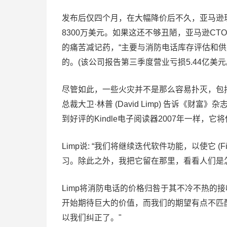
发布后仅四个月，在大幅降价后不久，亚马逊
8300万美元。如果这还不够丑陋，亚马逊CTO 
的痛苦减记药，“主要与消防电话库存评估和
的。(该公司报告第三季度营业亏损5.44亿美元
尽管如此，一些火灾并不是那么容易扑灭，包
总裁大卫·林普 (David Limp) 告诉《财富
到好评的Kindle电子阅读器2007年一样，
Limp说: “我们将继续迭代软件功能，以使它 (F
习。除此之外，我把它留在那里，看看人们是
Limp将消防电话的价格归咎于其不冷不热的接
开始期待巨大的价值，而我们的期望有点不匹配
以我们纠正了。"