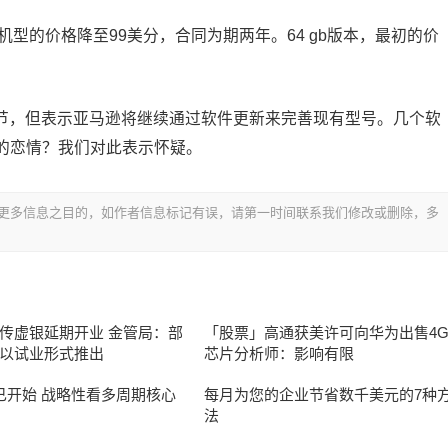
b机型的价格降至99美分，合同为期两年。64 gb版本，最初的价
汁细节，但表示亚马逊将继续通过软件更新来完善现有型号。几个软
的恋情？我们对此表示怀疑。
更多信息之目的，如作者信息标记有误，请第一时间联系我们修改或删除，多
传虚银延期开业 金管局：部
「股票」高通获美许可向华为出售4
以试业形式推出
芯片分析师：影响有限
已开始 战略性看多周期核心
每月为您的企业节省数千美元的7种
法