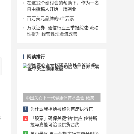
在这12个研讨会的帮助下，作为一名
自由撰稿人开始一场副业
百万美元品牌的6个要素
万联证券--通信行业三季报综述:流动
性提升,经营性现金流改善
阅读排行
中国关心下一代健康体育基金会·微笑
G
天使专项基金成功启动，各界共襄盛举
为什么我拒绝被称为首席执行官
1
关注健康发展
方
「股票」确保关键“钴”供应 传特斯
2
拉与嘉能可洽谈供货合约
黄山景区 五一假期实行提前分时段
3