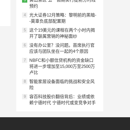
预约
光大证券12月策略：黎明前的黑暗-
4
-莫辜负底部配置期
这个19美元的课程在两个小时内揭
5
开了联属营销的神秘面纱
没有办公室？没问题。首席执行官
6
应该与团队坐在一起的4个原因
NBFC和小额信贷机构的资金缺口
7
将进一步增加至15,000万至2500万
卢比
智能家居设备面临的挑战和安全风
8
险
容百科技股价翻倍背后：业绩或依
9
赖宁德时代 宁德时代或变竞争对手