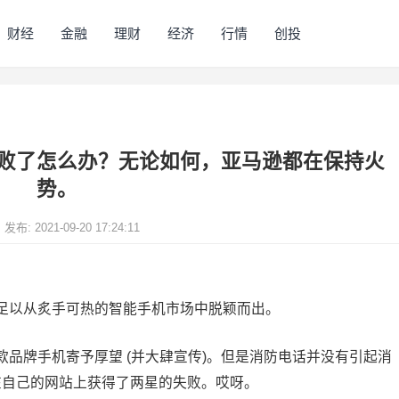
财经
金融
理财
经济
行情
创投
败了怎么办？无论如何，亚马逊都在保持火
势。
发布: 2021-09-20 17:24:11
足以从炙手可热的智能手机市场中脱颖而出。
品牌手机寄予厚望 (并大肆宣传)。但是消防电话并没有引起消
在自己的网站上获得了两星的失败。哎呀。