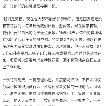
议，让他们的心紧紧联接到一起。
“我们是劳模，现在也大都不能参加劳动了，但是国家还是没
有忘记我们，每年还给我们体检、慰问等。现在国家有难，
我们也要尽自己的力量做点贡献。”短短几天，这个劳模团体
共捐出了2万5千元特殊党费。特别是金祖权同志，他以往也
多次在国家受灾难时慷慨解囊，这次疫情，他一人就捐了2万
3千元;孙家星同志捐了1千5百元;金龙希同志虽然已经退休在
家，但是听说居委可以交特殊党费，毫不犹豫地亲自赶去交
上了500元。
一次特殊党费，一份赤诚心愿。在疫情防控中，不仅金祖权
劳模积极组织捐款行动，还有孙家星劳模的一线助力。退休
后，沪光客车厂依然留住他做技术指导和工厂管理。企业复
工后，他天天最早到厂，按照防控要求，一手抓生产，一首