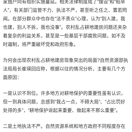
家独户向有组织实施蔓延。相关法律制度成了“摆设”和“稻草
人”，有关部门监管不力、执法不严，甚至听之任之、置若罔
闻。在部分群众中也存在“法不责众”心理，认为“别人建，我
也建，别人不拆，我也没事”。农村乱占耕地建房问题还夹杂
着复杂的利益关系，甚至是一些基层干部腐败问题，如不及
时遏制，将严重破坏党和政府形象。
为何会出现农村乱占耕地建房现象突出的局面?自然资源部执
法局局长崔瑛回应称，根据以往的情况分析，主要有几个方
面原因：
一是认识不到位。许多地方对耕地保护的重要性虽有认识，
但一到具体问题，总感到“我占一点，不碍大局”、“占比罚好
处得的多”，“耕地保护说起来重要、做起来不那么重要”。
二是土地执法不严。自然资源系统和地方政府不同程度存在